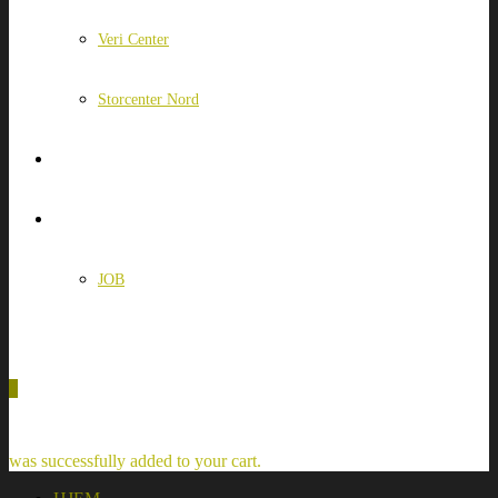
Veri Center
Storcenter Nord
OM OS
KONTAKT
JOB
0
was successfully added to your cart.