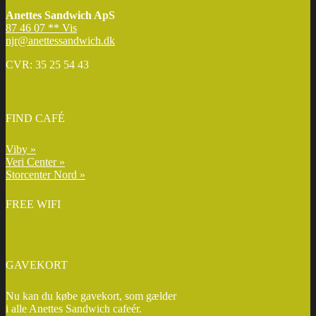
Anettes Sandwich ApS
87 46 07 ** Vis
njr@anettessandwich.dk
CVR: 35 25 54 43
FIND CAFÉ
Viby »
Veri Center »
Storcenter Nord »
FREE WIFI
GAVEKORT
Nu kan du købe gavekort, som gælder
i alle Anettes Sandwich cafeér.