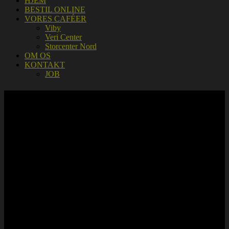
HJEM
BESTIL ONLINE
VORES CAFÉER
Viby
Veri Center
Storcenter Nord
OM OS
KONTAKT
JOB
MENU