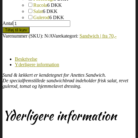
Rucola
6 DKK
Salat
6 DKK
Gulerod
6 DKK
Antal
Tilføj til kurv
Varenummer (SKU):
N/A
Varekategori:
Sandwich | fra 70,-
Beskrivelse
Yderligere information
Sund & lækkert er kendetegnet for Anettes Sandwich.
De specialfremstillede sandwichbrød indeholder frisk salat, revet
gulerod, tomat og hjemmelavet dressing.
Yderligere information