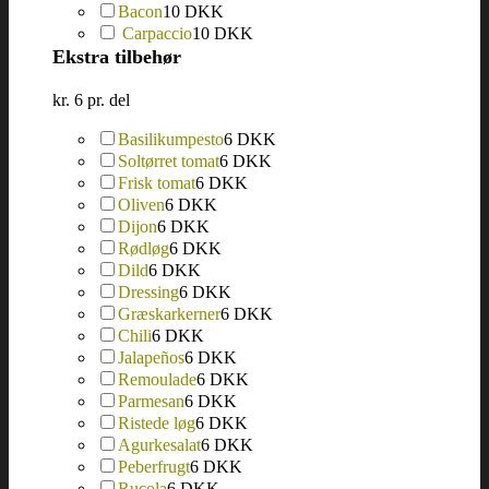
Bacon
10 DKK
Carpaccio
10 DKK
Ekstra tilbehør
kr. 6 pr. del
Basilikumpesto
6 DKK
Soltørret tomat
6 DKK
Frisk tomat
6 DKK
Oliven
6 DKK
Dijon
6 DKK
Rødløg
6 DKK
Dild
6 DKK
Dressing
6 DKK
Græskarkerner
6 DKK
Chili
6 DKK
Jalapeños
6 DKK
Remoulade
6 DKK
Parmesan
6 DKK
Ristede løg
6 DKK
Agurkesalat
6 DKK
Peberfrugt
6 DKK
Rucola
6 DKK