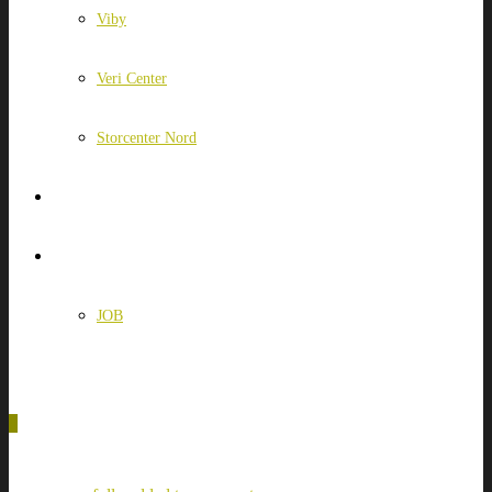
Viby
Veri Center
Storcenter Nord
OM OS
KONTAKT
JOB
0