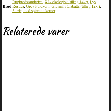
Rugbrødssandwich
,
XL- økologisk (tillæg 14kr)
,
Lys
Brød
Rustica
,
Grov Fuldkorn
,
Glutenfri Ciabatta (tillæg 12kr)
,
Surdej med spirende kerner
Relaterede varer