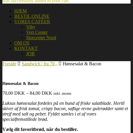
was successfully added to your cart.
HJEM
BESTIL ONLINE
VORES CAFÉER
Viby
Veri Center
Storcenter Nord
OM OS
KONTAKT
JOB
Forside
Sandwich | fra 70,-
Hønsesalat & Bacon
Hønsesalat & Bacon
70,00
DKK
–
84,00
DKK
inkl. moms
Luksus hønsesalat fordeles på en bund af friske salatblade. Hertil
skiver af frisk tomat, crispy bacon, saftige revne gulerødder samt et
strejf med salt og peber. Fyldet samles i et af vores
specialfremstillede brød.
Vælg dit favoritbrød, når du bestiller.