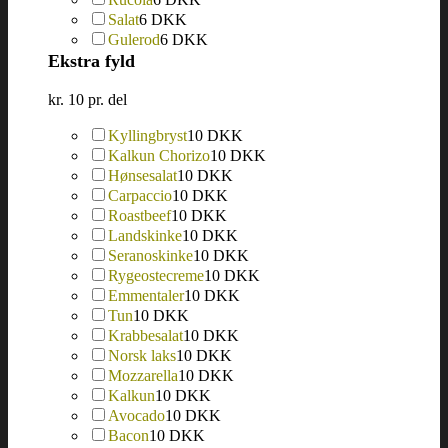
Salat
6 DKK
Gulerod
6 DKK
Ekstra fyld
kr. 10 pr. del
Kyllingbryst
10 DKK
Kalkun Chorizo
10 DKK
Hønsesalat
10 DKK
Carpaccio
10 DKK
Roastbeef
10 DKK
Landskinke
10 DKK
Seranoskinke
10 DKK
Rygeostecreme
10 DKK
Emmentaler
10 DKK
Tun
10 DKK
Krabbesalat
10 DKK
Norsk laks
10 DKK
Mozzarella
10 DKK
Kalkun
10 DKK
Avocado
10 DKK
Bacon
10 DKK