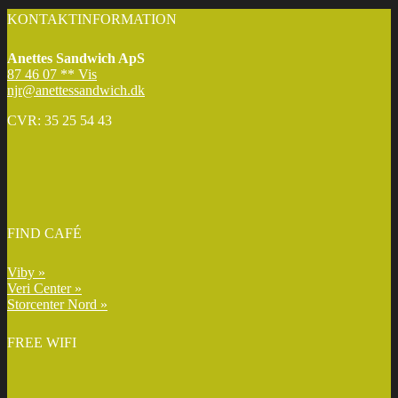
KONTAKTINFORMATION
Anettes Sandwich ApS
87 46 07 ** Vis
njr@anettessandwich.dk
CVR: 35 25 54 43
FIND CAFÉ
Viby »
Veri Center »
Storcenter Nord »
FREE WIFI