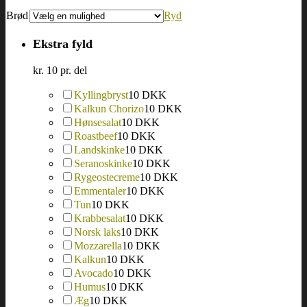
Brød
Ryd
Ekstra fyld
kr. 10 pr. del
Kyllingbryst
10 DKK
Kalkun Chorizo
10 DKK
Hønsesalat
10 DKK
Roastbeef
10 DKK
Landskinke
10 DKK
Seranoskinke
10 DKK
Rygeostecreme
10 DKK
Emmentaler
10 DKK
Tun
10 DKK
Krabbesalat
10 DKK
Norsk laks
10 DKK
Mozzarella
10 DKK
Kalkun
10 DKK
Avocado
10 DKK
Humus
10 DKK
Æg
10 DKK