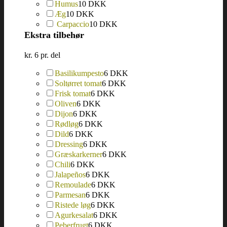
Humus
10 DKK
Æg
10 DKK
Carpaccio
10 DKK
Ekstra tilbehør
kr. 6 pr. del
Basilikumpesto
6 DKK
Soltørret tomat
6 DKK
Frisk tomat
6 DKK
Oliven
6 DKK
Dijon
6 DKK
Rødløg
6 DKK
Dild
6 DKK
Dressing
6 DKK
Græskarkerner
6 DKK
Chili
6 DKK
Jalapeños
6 DKK
Remoulade
6 DKK
Parmesan
6 DKK
Ristede løg
6 DKK
Agurkesalat
6 DKK
Peberfrugt
6 DKK