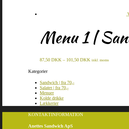
Menu 1 | San
87,50
DKK
–
101,50
DKK
inkl. moms
Kategorier
Sandwich | fra 70,-
Salater | fra 70,-
Menuer
Kolde drikke
Lækkerier
KONTAKTINFORMATION
Anettes Sandwich ApS