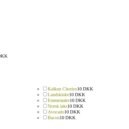
DKK
Kalkun Chorizo
10 DKK
Landskinke
10 DKK
Emmentaler
10 DKK
Norsk laks
10 DKK
Avocado
10 DKK
Bacon
10 DKK