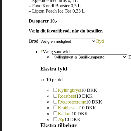
– Egekilde med brus 0,5 L
– Faxe Kondi Booster 0,5 L
– Lipton Peach Ice Tea 0,33 L
Du sparer 10,-
Vælg dit favoritbrød, når du bestiller.
Brød
Ryd
*
Vælg sandwich
Ekstra fyld
kr. 10 pr. del
Kyllingbryst
10 DKK
Roastbeef
10 DKK
Rygeostecreme
10 DKK
Krabbesalat
10 DKK
Kalkun
10 DKK
Æg
10 DKK
Ekstra tilbehør