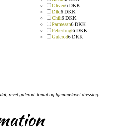
Oliven
6 DKK
Dild
6 DKK
Chili
6 DKK
Parmesan
6 DKK
Peberfrugt
6 DKK
Gulerod
6 DKK
alat, revet gulerod, tomat og hjemmelavet dressing.
rmation