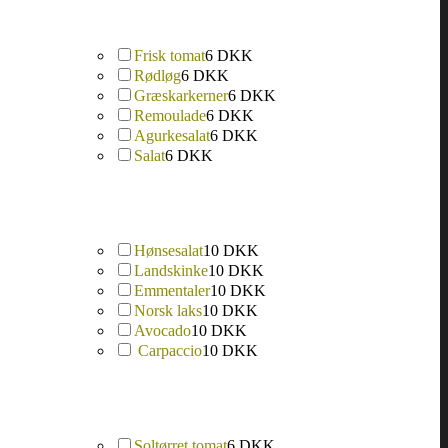
Frisk tomat
6 DKK
Rødløg
6 DKK
Græskarkerner
6 DKK
Remoulade
6 DKK
Agurkesalat
6 DKK
Salat
6 DKK
Hønsesalat
10 DKK
Landskinke
10 DKK
Emmentaler
10 DKK
Norsk laks
10 DKK
Avocado
10 DKK
Carpaccio
10 DKK
Soltørret tomat
6 DKK