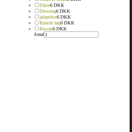
Dijon
6 DKK
Dressing
6 DKK
jalapeños
6 DKK
Ristede løg
6 DKK
Rucola
6 DKK
Antal