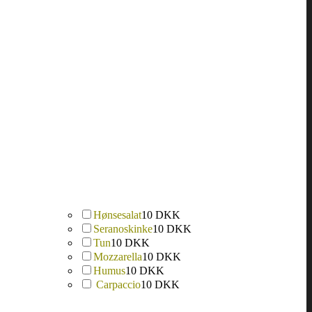
Hønsesalat
10 DKK
Seranoskinke
10 DKK
Tun
10 DKK
Mozzarella
10 DKK
Humus
10 DKK
Carpaccio
10 DKK