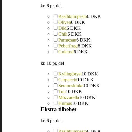
kr. 6 pr. del
Basilikumpesto
6 DKK
Oliven
6 DKK
Dild
6 DKK
Chili
6 DKK
Parmesan
6 DKK
Peberfrugt
6 DKK
Gulerod
6 DKK
kr. 10 pr. del
Kyllingbryst
10 DKK
Carpaccio
10 DKK
Seranoskinke
10 DKK
Tun
10 DKK
Mozzarella
10 DKK
Humus
10 DKK
Ekstra tilbehør
kr. 6 pr. del
Basilikumpesto
6 DKK