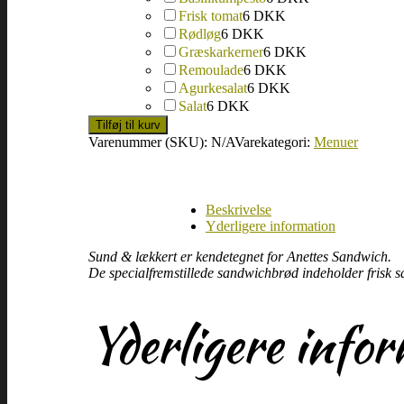
Frisk tomat
6 DKK
Rødløg
6 DKK
Græskarkerner
6 DKK
Remoulade
6 DKK
Agurkesalat
6 DKK
Salat
6 DKK
Tilføj til kurv
Varenummer (SKU):
N/A
Varekategori:
Menuer
Beskrivelse
Yderligere information
Sund & lækkert er kendetegnet for Anettes Sandwich.
De specialfremstillede sandwichbrød indeholder frisk s
Yderligere info