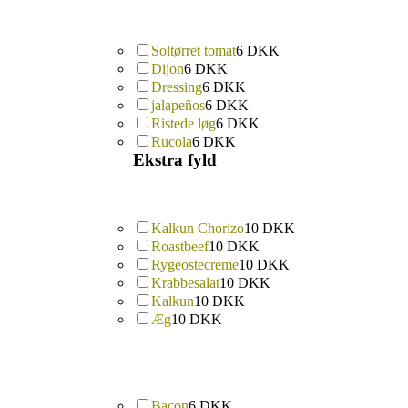
Soltørret tomat
6 DKK
Dijon
6 DKK
Dressing
6 DKK
jalapeños
6 DKK
Ristede løg
6 DKK
Rucola
6 DKK
Ekstra fyld
Kalkun Chorizo
10 DKK
Roastbeef
10 DKK
Rygeostecreme
10 DKK
Krabbesalat
10 DKK
Kalkun
10 DKK
Æg
10 DKK
Bacon
6 DKK