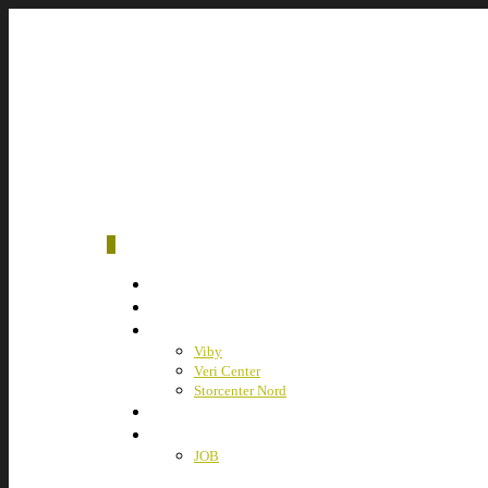
0
HJEM
BESTIL ONLINE
VORES CAFÉER
Viby
Veri Center
Storcenter Nord
OM OS
KONTAKT
JOB