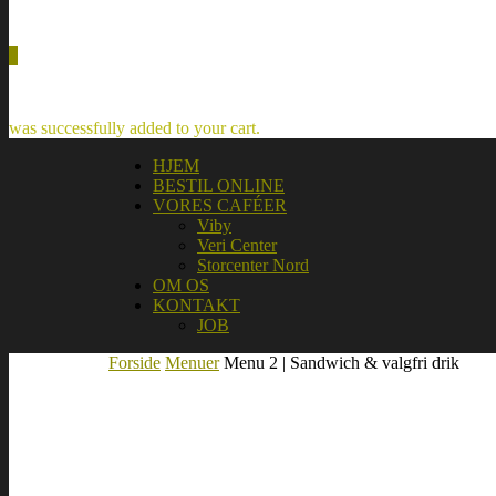
0
was successfully added to your cart.
HJEM
BESTIL ONLINE
VORES CAFÉER
Viby
Veri Center
Storcenter Nord
OM OS
KONTAKT
JOB
Forside
Menuer
Menu 2 | Sandwich & valgfri drik