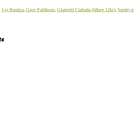
,
Lys Rustica
,
Grov Fuldkorn
,
Glutenfri Ciabatta (tillæg 12kr)
,
Surdej m
r